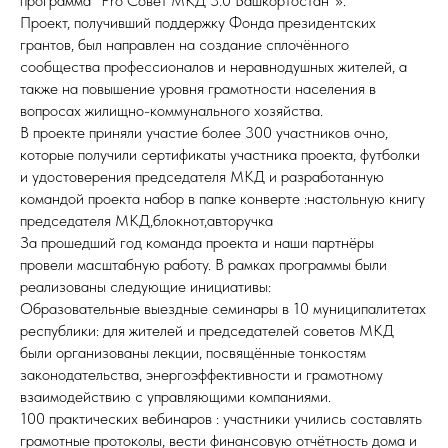
программа "Pro Совет МКД 3.0 Башкортостан"».
Проект, получивший поддержку Фонда президентских
грантов, был направлен на создание сплочённого
сообщества профессионалов и неравнодушных жителей, а
также на повышение уровня грамотности населения в
вопросах жилищно-коммунального хозяйства.
В проекте приняли участие более 300 участников очно,
которые получили сертификаты участника проекта, футболки
и удостоверения председателя МКД и разработанную
командой проекта набор в папке конверте :настольную книгу
председателя МКД,блокнот,авторучка
За прошедший год команда проекта и наши партнёры
провели масштабную работу. В рамках программы были
реализованы следующие инициативы:
Образовательные выездные семинары в 10 муниципалитетах
республики: для жителей и председателей советов МКД
были организованы лекции, посвящённые тонкостям
законодательства, энергоэффективности и грамотному
взаимодействию с управляющими компаниями.
100 практических вебинаров : участники учились составлять
грамотные протоколы, вести финансовую отчётность дома и